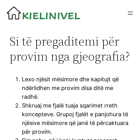
Siirry
sisältöön
Si të pregaditemi për
provim nga gjeografia?
Lexo njësit mësimore dhe kapitujt që
ndërlidhen me provim disa ditë me
radhë.
Shkruaj me fjalë tuaja sqarimet rreth
koncepteve. Grupoj fjalët e panjohura të
njësive mësimore që janë të përcaktuara
për provim.