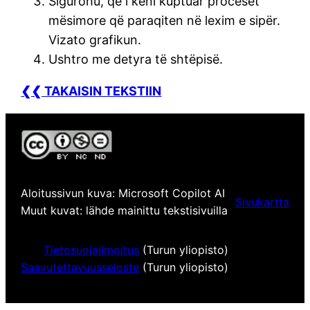
Sigurohu, që i keni kuptuar proceset
mësimore që paraqiten në lexim e sipër.
Vizato grafikun.
Ushtro me detyra të shtëpisë.
❮❮ TAKAISIN TEKSTIIN
Aloitussivun kuva: Microsoft Copilot AI
Sivukartta
Muut kuvat: lähde mainittu tekstisivuilla
Tietosuojailmoitus
(Turun yliopisto)
Saavutettavuusseloste
(Turun yliopisto)