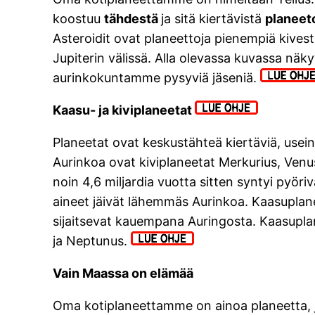
koostuu
tähdestä
ja sitä kiertävistä
planeet
Asteroidit ovat planeettoja pienempiä kives
Jupiterin välissä. Alla olevassa kuvassa nä
aurinkokuntamme pysyviä jäseniä.
Kaasu- ja kiviplaneetat
Planeetat ovat keskustähteä kiertäviä, usei
Aurinkoa ovat kiviplaneetat Merkurius, Ve
noin 4,6 miljardia vuotta sitten syntyi pyöri
aineet jäivät lähemmäs Aurinkoa. Kaasuplaneet
sijaitsevat kauempana Auringosta. Kaasuplan
ja Neptunus.
Vain Maassa on elämää
Oma kotiplaneettamme on ainoa planeetta, 