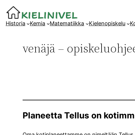
Siirry
sisältöön
Historia
Kemia
Matematiikka
Kielenopiskelu
Ko
venäjä – opiskeluohje
Planeetta Tellus on kotim
Oma kotiplaneettamme on nimeltään Tellu