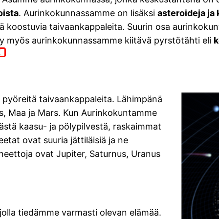
oista
. Aurinkokunnassamme on lisäksi
asteroideja ja 
tä koostuvia taivaankappaleita. Suurin osa aurinkokun
kyy myös aurinkokunnassamme kiitävä pyrstötähti eli
k
n pyöreitä taivaankappaleita. Lähimpänä
nus, Maa ja Mars. Kun Aurinkokuntamme
västä kaasu- ja pölypilvestä, raskaimmat
at ovat suuria jättiläisiä ja ne
eettoja ovat Jupiter, Saturnus, Uranus
jolla tiedämme varmasti olevan elämää.