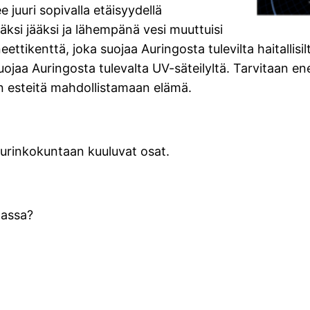
e juuri sopivalla etäisyydellä
äksi jääksi ja lähempänä vesi muuttuisi
ttikenttä, joka suojaa Auringosta tulevilta haitallisi
ojaa Auringosta tulevalta UV-säteilyltä. Tarvitaan en
jen esteitä mahdollistamaan elämä.
 aurinkokuntaan kuuluvat osat.
.
aassa?