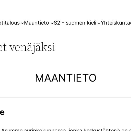
titalous
Maantieto
S2 – suomen kieli
Yhteiskunta
et venäjäksi
MAANTIETO
me
s. Asumme aurinkokunnassa, jonka keskustähtenä on