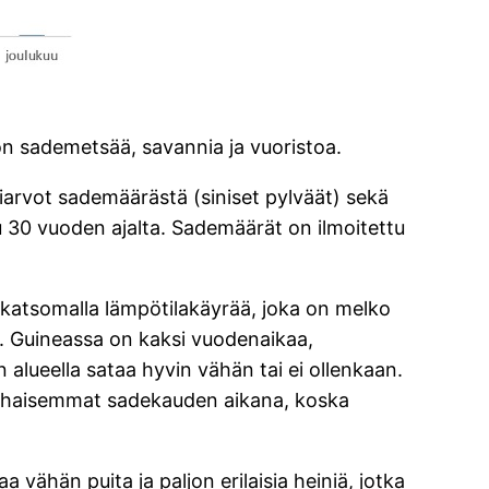
 on sademetsää, savannia ja vuoristoa.
iarvot sademäärästä (siniset pylväät) sekä
tu 30 vuoden ajalta. Sademäärät on ilmoitettu
katsomalla lämpötilakäyrää, joka on melko
on. Guineassa on kaksi vuodenaikaa,
 alueella sataa hyvin vähän tai ei ollenkaan.
 alhaisemmat sadekauden aikana, koska
aa vähän puita ja paljon erilaisia heiniä, jotka