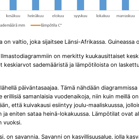
on valtio, joka sijaitsee Länsi-Afrikassa. Guineassa
Ilmastodiagrammiin on merkitty kuukausittaiset kesk
et keskiarvot sademääristä ja lämpötiloista on lasket
lähellä päiväntasaajaa. Tämä nähdään diagrammissa 
 erillisiä samanlaisia vuodenaikoja, niin kuin meillä 
, että kuivakausi esiintyy joulu-maaliskuussa, jolloin
 ja eniten sataa heinä-lokakuussa. Lämpötilat ovat
n vuoksi.
si, on savannia. Savanni on kasvillisuusalue, jolla kasv