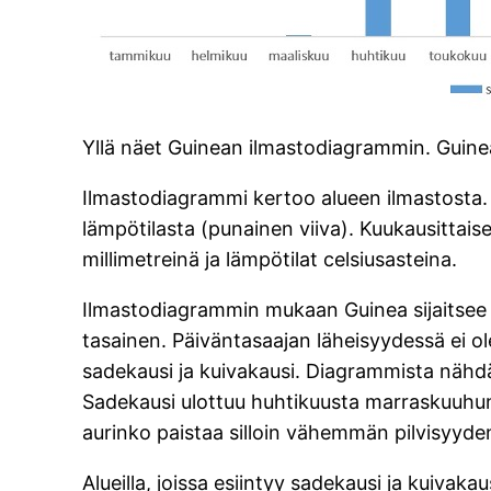
Yllä näet Guinean ilmastodiagrammin. Guinea 
Ilmastodiagrammi kertoo alueen ilmastosta. 
lämpötilasta (punainen viiva). Kuukausittais
millimetreinä ja lämpötilat celsiusasteina.
Ilmastodiagrammin mukaan Guinea sijaitsee 
tasainen. Päiväntasaajan läheisyydessä ei ole
sadekausi ja kuivakausi. Diagrammista nähdään
Sadekausi ulottuu huhtikuusta marraskuuhun
aurinko paistaa silloin vähemmän pilvisyyde
Alueilla, joissa esiintyy sadekausi ja kuivakau