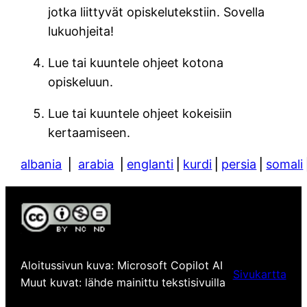
jotka liittyvät opiskelutekstiin. Sovella
lukuohjeita!
Lue tai kuuntele ohjeet kotona
opiskeluun.
Lue tai kuuntele ohjeet kokeisiin
kertaamiseen.
albania
⎪
arabia
⎪
englanti
⎪
kurdi
⎪
persia
⎪
somali
Aloitussivun kuva: Microsoft Copilot AI
Sivukartta
Muut kuvat: lähde mainittu tekstisivuilla