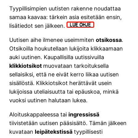
Tyypillisimpien uutisten rakenne noudattaa
samaa kaavaa: tärkein asia esitetään ensin,
lisätiedot sen jälkeen.
Uutisen aihe ilmenee useimmiten
otsikossa
.
Otsikoilla houkutellaan lukijoita klikkaamaan
auki uutinen. Kaupallisilla uutissivuilla
klikkiotsikot
muovataan tarkoituksella
sellaisiksi, että ne eivät kerro liikaa uutisen
sisällöstä. Klikkiotsikot herättävät usein
lukijoissa uteliaisuutta tai epäuskoa, minkä
vuoksi uutinen halutaan lukea.
Aloituskappaleessa tai
ingressissä
tiivistetään uutisen pääsisältö. Tämän jälkeen
kuvataan
leipätekstissä
tyypillisesti