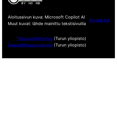
Aloitussivun kuva: Microsoft Copilot AI
Sivukartta
Muut kuvat: lähde mainittu tekstisivuilla
Tietosuojailmoitus
(Turun yliopisto)
Saavutettavuusseloste
(Turun yliopisto)