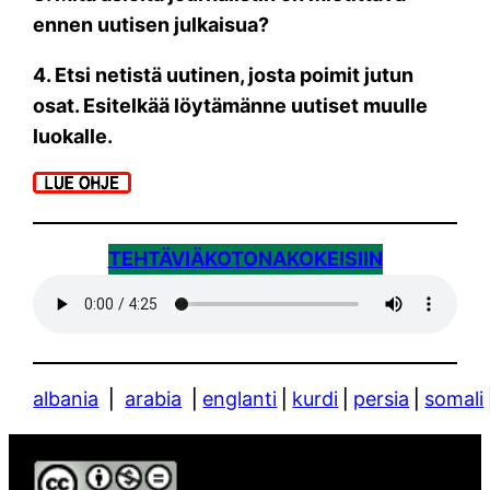
ennen uutisen julkaisua?
4. Etsi netistä uutinen, josta poimit jutun
osat. Esitelkää löytämänne uutiset muulle
luokalle.
TEHTÄVIÄ
KOTONA
KOKEISIIN
albania
⎪
arabia
⎪
englanti
⎪
kurdi
⎪
persia
⎪
somali