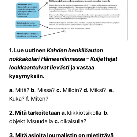
1. Lue uutinen
Kahden henkilöauton
nokkakolari Hämeenlinnassa – Kuljettajat
loukkaantuivat lievästi
ja vastaa
kysymyksiin.
a.
Mitä?
b
. Missä?
c.
Milloin?
d.
Miksi?
e.
Kuka?
f.
Miten?
2.
Mitä tarkoitetaan a.
klikkiotsikolla
b.
objektiivisuudella
c.
oikaisulla?
3. Mitä asioita journalistin on mietittävä