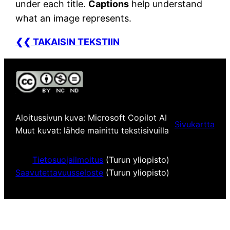
under each title.
Captions
help understand
what an image represents.
❮❮ TAKAISIN TEKSTIIN
Aloitussivun kuva: Microsoft Copilot AI
Sivukartta
Muut kuvat: lähde mainittu tekstisivuilla
Tietosuojailmoitus
(Turun yliopisto)
Saavutettavuusseloste
(Turun yliopisto)