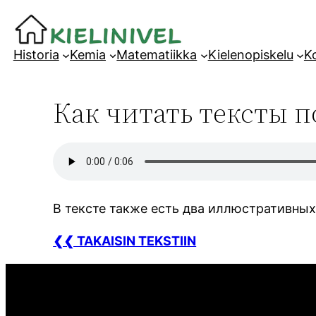
Siirry
sisältöön
Historia
Kemia
Matematiikka
Kielenopiskelu
Ko
Как читать тексты п
В тексте также есть два иллюстративны
❮❮ TAKAISIN TEKSTIIN