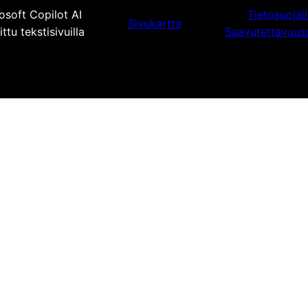
osoft Copilot AI
Tietosuojai
Sivukartta
tu tekstisivuilla
Saavutettavuus