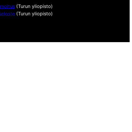
lmoitus
(Turun yliopisto)
seloste
(Turun yliopisto)