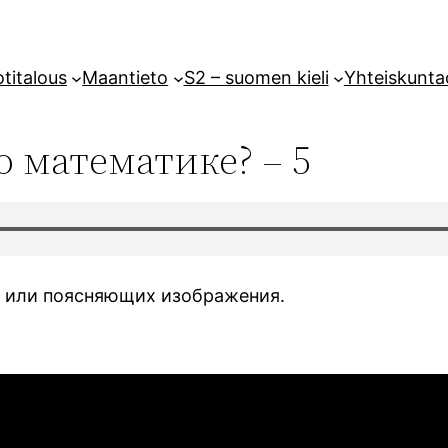
titalous
Maantieto
S2 – suomen kieli
Yhteiskunta
о математике? – 5
х или поясняющих изображения.