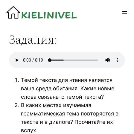
Siirry
sisältöön
Задания:
Темой текста для чтения является
ваша среда обитания. Какие новые
слова связаны с темой текста?
В каких местах изучаемая
грамматическая тема повторяется в
тексте и в диалоге? Прочитайте их
вслух.