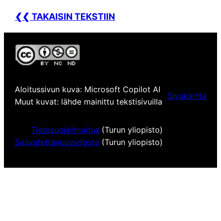
❮❮ TAKAISIN TEKSTIIN
Aloitussivun kuva: Microsoft Copilot AI
Sivukartta
Muut kuvat: lähde mainittu tekstisivuilla
Tietosuojailmoitus
(Turun yliopisto)
Saavutettavuusseloste
(Turun yliopisto)