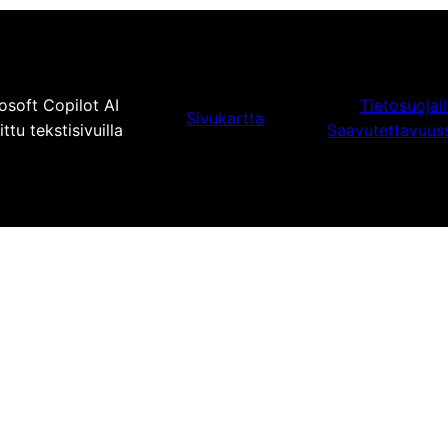
osoft Copilot AI
Tietosuojai
Sivukartta
tu tekstisivuilla
Saavutettavuus