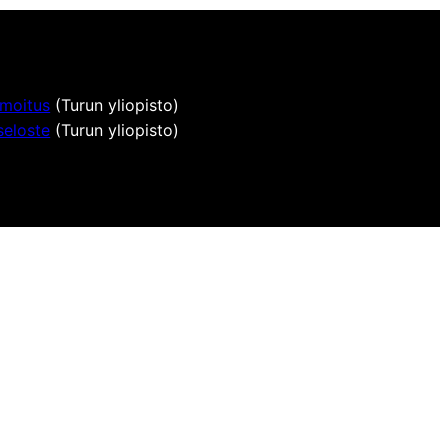
lmoitus
(Turun yliopisto)
seloste
(Turun yliopisto)