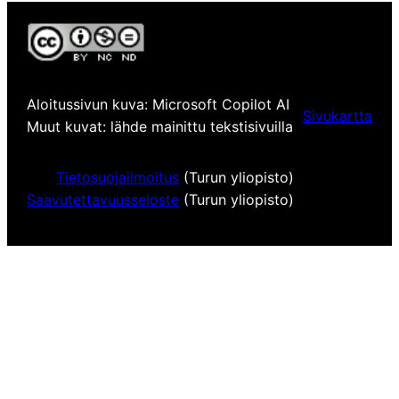
Aloitussivun kuva: Microsoft Copilot AI
Sivukartta
Muut kuvat: lähde mainittu tekstisivuilla
Tietosuojailmoitus
(Turun yliopisto)
Saavutettavuusseloste
(Turun yliopisto)