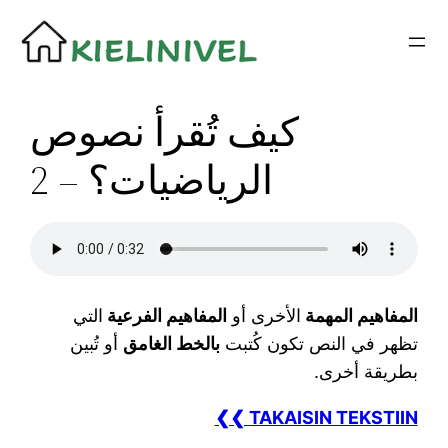
Siirry
sisältöön
كيف تُقرأ نصوص
الرياضيات؟ – 2
المفاهيم المهمة
الأخرى أو
المفاهيم الفرعية
التي
تظهر في النص تكون كُتبت
بالخط الغامق
أو تُبين
بطريقة أخرى.
❮❮ TAKAISIN TEKSTIIN