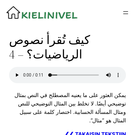
Siirry
sisältöön
كيف تُقرأ نصوص
الرياضيات؟ – 4
يمكن العثور على ما يعنيه المصطلح في النص بمثال
توضيحي أيضًا. لا تخلط بين المثال التوضيحي للنص
ومثال المسألة الحسابية. اختصار كلمة على سبيل
المثال هو ”مثال”.
❮❮ TAKAISIN TEKSTIIN