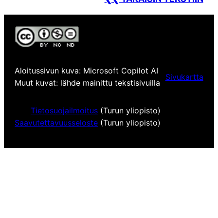
Aloitussivun kuva: Microsoft Copilot AI
Sivukartta
Muut kuvat: lähde mainittu tekstisivuilla
Tietosuojailmoitus
(Turun yliopisto)
Saavutettavuusseloste
(Turun yliopisto)