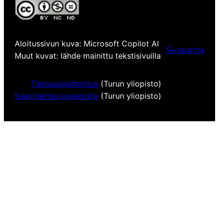
Aloitussivun kuva: Microsoft Copilot AI
Sivukartta
Muut kuvat: lähde mainittu tekstisivuilla
Tietosuojailmoitus
(Turun yliopisto)
Saavutettavuusseloste
(Turun yliopisto)