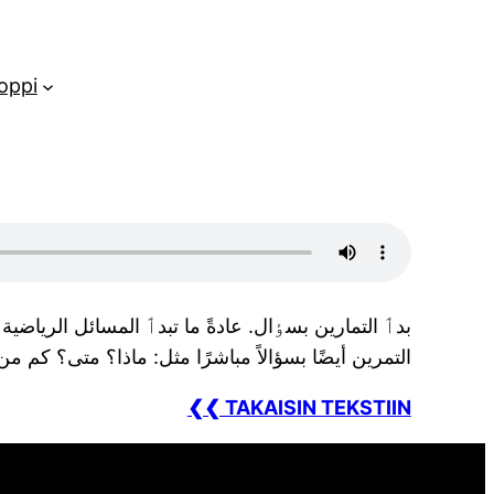
oppi
بدٲ التمارين بسٶال. عادةً ما تبدٲ المسائل الرياض
التمرين أيضًا بسؤالاً مباشرًا مثل: ماذا؟ متى؟ كم م
❮❮ TAKAISIN TEKSTIIN