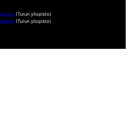
lmoitus
(Turun yliopisto)
seloste
(Turun yliopisto)