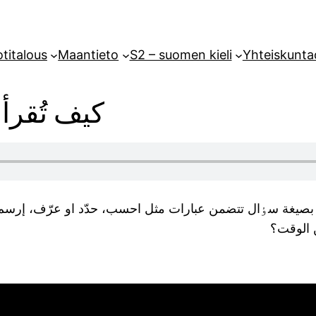
titalous
Maantieto
S2 – suomen kieli
Yhteiskunta
كيف تُقرأ
ية بصيغة سٶال تتضمن عبارات مثل احسب، حدّد او عرّف، إرسم، ض
ن الوقت؟