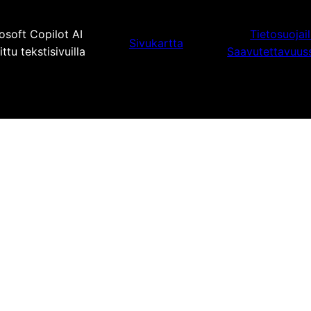
osoft Copilot AI
Tietosuojai
Sivukartta
tu tekstisivuilla
Saavutettavuus