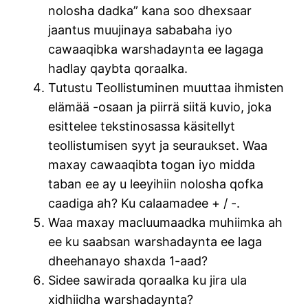
nolosha dadka” kana soo dhexsaar
jaantus muujinaya sababaha iyo
cawaaqibka warshadaynta ee lagaga
hadlay qaybta qoraalka.
Tutustu Teollistuminen muuttaa ihmisten
elämää -osaan ja piirrä siitä kuvio, joka
esittelee tekstinosassa käsitellyt
teollistumisen syyt ja seuraukset. Waa
maxay cawaaqibta togan iyo midda
taban ee ay u leeyihiin nolosha qofka
caadiga ah? Ku calaamadee + / -.
Waa maxay macluumaadka muhiimka ah
ee ku saabsan warshadaynta ee laga
dheehanayo shaxda 1-aad?
Sidee sawirada qoraalka ku jira ula
xidhiidha warshadaynta?