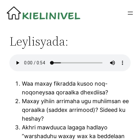
Siirry
sisältöön
Leylisyada:
Waa maxay fikradda kusoo noq-
noqoneysaa qoraalka dhexdiisa?
Maxay yihiin arrimaha ugu muhiimsan ee
qoraalka (saddex arrimood)? Sideed ku
heshay?
Akhri mawduuca lagaga hadlayo
”warshaduhu waxay wax ka beddelaan