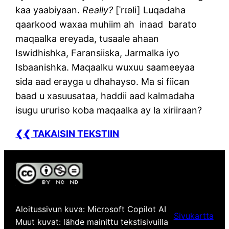
kaa yaabiyaan.
Really?
[ˈrɪəli] Luqadaha
qaarkood waxaa muhiim ah inaad barato
maqaalka ereyada, tusaale ahaan
Iswidhishka, Faransiiska, Jarmalka iyo
Isbaanishka. Maqaalku wuxuu saameeyaa
sida aad erayga u dhahayso. Ma si fiican
baad u xasuusataa, haddii aad kalmadaha
isugu ururiso koba maqaalka ay la xiriiraan?
❮❮ TAKAISIN TEKSTIIN
Aloitussivun kuva: Microsoft Copilot AI
Sivukartta
Muut kuvat: lähde mainittu tekstisivuilla