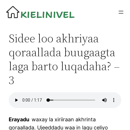
Siirry
sisältöön
Sidee loo akhriyaa
qoraallada buugaagta
laga barto luqadaha? –
3
Erayadu
waxay la xiriiraan akhrinta
qoraallada. Ujeeddadu waa in lagu celiyo