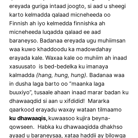
ereyada guriga intaad joogto, si aad u sheegi
karto kelmadda qalaad micneheeda oo
Finnish ah iyo kelmedda finnishka ah
micneheeda luqadda qalaad ee aad
baraneyso. Badanaa ereyada ugu muhiimsan
waa kuwo khaddoodu ka madowdahay
erayada kale. Waxaa kale oo muhiim ah inaad
xasuusato is bed-bedelka ku imanaya
kalmadda
(hang, hung, hung).
Badanaa waa
in dusha laga barto oo ”maanka laga
buuxiyo”, tusaale ahaan inaad marar badan ku
dhawaaqdid si aan u xifdidid! Mararka
qaarkood erayadu waxay wataan tilmaamo
ku
dhawaaqis,
kuwaasoo kujira beyna-
qowseen. Habka ku dhawaaqidda dhakhso
ayaad u baraneysaa, xataa haddii ay bilowga