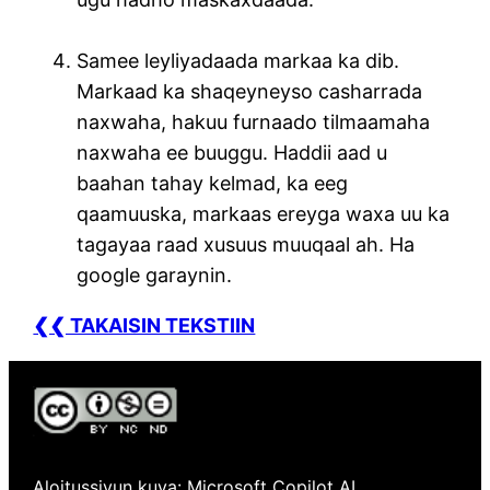
Samee leyliyadaada markaa ka dib.
Markaad ka shaqeyneyso casharrada
naxwaha, hakuu furnaado tilmaamaha
naxwaha ee buuggu. Haddii aad u
baahan tahay kelmad, ka eeg
qaamuuska, markaas ereyga waxa uu ka
tagayaa raad xusuus muuqaal ah. Ha
google garaynin.
❮❮ TAKAISIN TEKSTIIN
Aloitussivun kuva: Microsoft Copilot AI