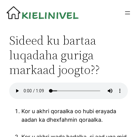
Siirry
sisältöön
Sideed ku bartaa
luqadaha guriga
markaad joogto??
Kor u akhri qoraalka oo hubi erayada
aadan ka dhexfahmin qoraalka.
Kor u akhri wada hadalka, si aad uga mid