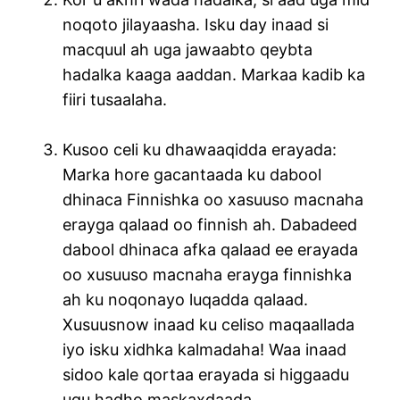
noqoto jilayaasha. Isku day inaad si
macquul ah uga jawaabto qeybta
hadalka kaaga aaddan. Markaa kadib ka
fiiri tusaalaha.
Kusoo celi ku dhawaaqidda erayada:
Marka hore gacantaada ku dabool
dhinaca Finnishka oo xasuuso macnaha
erayga qalaad oo finnish ah. Dabadeed
dabool dhinaca afka qalaad ee erayada
oo xusuuso macnaha erayga finnishka
ah ku noqonayo luqadda qalaad.
Xusuusnow inaad ku celiso maqaallada
iyo isku xidhka kalmadaha! Waa inaad
sidoo kale qortaa erayada si higgaadu
ugu hadho maskaxdaada.