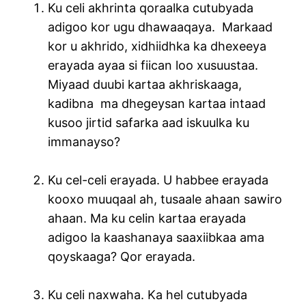
Ku celi akhrinta qoraalka cutubyada
adigoo kor ugu dhawaaqaya. Markaad
kor u akhrido, xidhiidhka ka dhexeeya
erayada ayaa si fiican loo xusuustaa.
Miyaad duubi kartaa akhriskaaga,
kadibna ma dhegeysan kartaa intaad
kusoo jirtid safarka aad iskuulka ku
immanayso?
Ku cel-celi erayada. U habbee erayada
kooxo muuqaal ah, tusaale ahaan sawiro
ahaan. Ma ku celin kartaa erayada
adigoo la kaashanaya saaxiibkaa ama
qoyskaaga? Qor erayada.
Ku celi naxwaha. Ka hel cutubyada