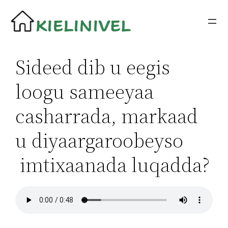
Siirry
sisältöön
Sideed dib u eegis
loogu sameeyaa
casharrada, markaad
u diyaargaroobeyso
imtixaanada luqadda?