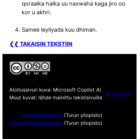
qoraalka halka uu naxwaha kaga jiro oo
kor u akhri.
Samee leyliyada kuu dhiman.
❮❮ TAKAISIN TEKSTIIN
Aloitussivun kuva: Microsoft Copilot AI
Sivukartta
Muut kuvat: lähde mainittu tekstisivuilla
Tietosuojailmoitus
(Turun yliopisto)
Saavutettavuusseloste
(Turun yliopisto)