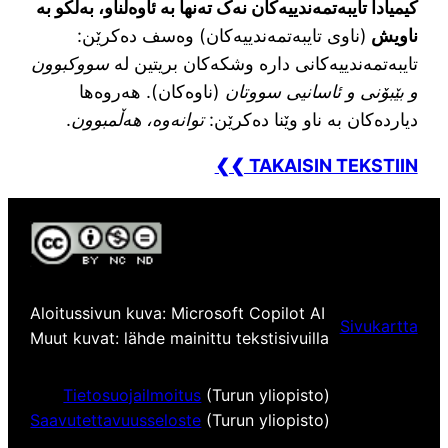
کیمیادا تایبەتمەندییەکان نەک تەنها بە ئاوەڵناو، بەڵکو بە
ناویش
(ناوی تایبەتمەندییەکان) وەسف دەکرێن:
تایبەتمەندییەکانی دارە وشکەکان بریتین لە
سووکبوون
و بێبۆنی و ئاسانیی سووتان
(ناوەکان). هەروەها
دیاردەکان بە ناو وێنا دەکرێن:
توانەوە، هەڵمبوون
.
❮❮ TAKAISIN TEKSTIIN
Aloitussivun kuva: Microsoft Copilot AI
Sivukartta
Muut kuvat: lähde mainittu tekstisivuilla
Tietosuojailmoitus
(Turun yliopisto)
Saavutettavuusseloste
(Turun yliopisto)