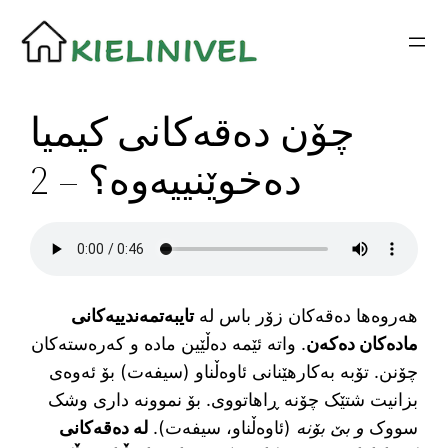
Siirry
sisältöön
چۆن دەقەکانی کیمیا
دەخوێنییەوە؟ – 2
هەروەها دەقەکان زۆر باس لە
تایبەتمەندییەکانی
مادەکان دەکەن
. واتە ئێمە دەڵێین مادە و کەرەستەکان
چۆنن. تۆبە بەکارهێنانی ئاوەڵناو (سیفەت) بۆ ئەوەی
بزانیت شتێک چۆنە ڕاهاتووی. بۆ نموونە داری وشک
سووک
و بێ بۆنە
(ئاوەڵناو، سیفەت).
لە دەقەکانی