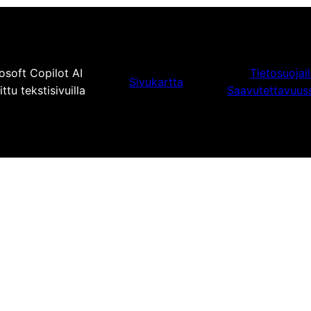
osoft Copilot AI
Tietosuojai
Sivukartta
tu tekstisivuilla
Saavutettavuus