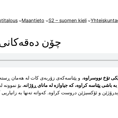
titalous
Maantieto
S2 – suomen kieli
Yhteiskunta
چۆن دەقەکانی ک
ێکی تۆخ نووسراوە
، و پێناسەکەی زۆربەی کات لە هەمان ڕستە ی
بە باشی پێناسە کراوە، کە جیاوازە لە مانای ڕۆژانە.
بۆ نموونە ل
درۆژێن و ئۆکسیژێن دروست کراوە. کەواتە تەنها بە زانیاریی 