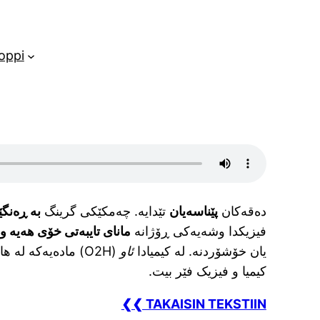
oppi
دەقەکان
پێناسەیان
تێدایە. چەمکێکی گرینگ
بە ڕەنگ
فیزیکدا وشەیەکی ڕۆژانە
مانای تایبەتی خۆی هەیە و 
یان خۆشۆردنە. لە کیمیادا
ئاو
(H2O) مادەیەکە لە های
کیمیا و فیزیک فێر بیت.
❮❮ TAKAISIN TEKSTIIN