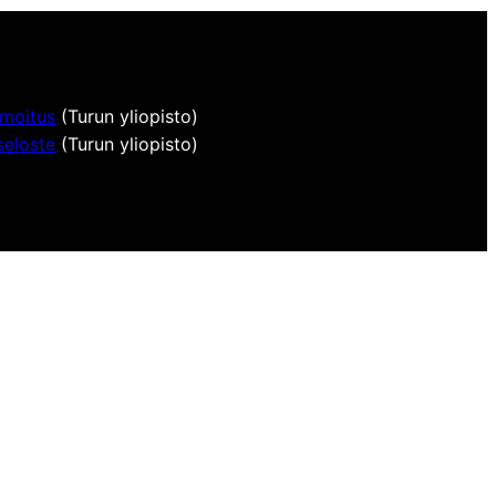
lmoitus
(Turun yliopisto)
seloste
(Turun yliopisto)