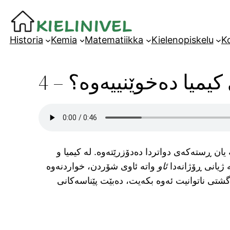
Siirry
sisältöön
Historia
Kemia
Matematiikka
Kielenopiskelu
Ko
یمیا دەخوێنییەوە؟ – 4
ان ڕستەکەی دواتردا دەدۆزرێتەوە. لە کیمیا و
ە ژیانی ڕۆژانەدا
ئاو
واتە ئاوی شۆردن، خواردنەوە
گشتی ناتوانیت ئەوە بکەیت، دەبێت پێناسەکانی