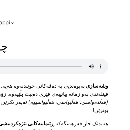
oppi
چۆ
وشەسازی
پەیوەندیی بە دەقەکانی خوێندنەوە هەیە.
فینلەندی بەو زمانە بیانییەی فێری دەبیت بڵێیەوە. 
(هەڵدەواسێ، هەڵیواسی، هەڵیواسیوە) لەبەر بکرێن 
بوترێن!
هەندێک جار فەرهەنگەکە
ڕێنماییەکانی بێژەکردنیش