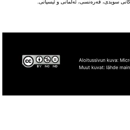
ەکانی سویدی، فەرەنسی، ئەڵمانی و ئیسپانی.
Aloitussivun kuva: Micr
Muut kuvat: lähde mainit