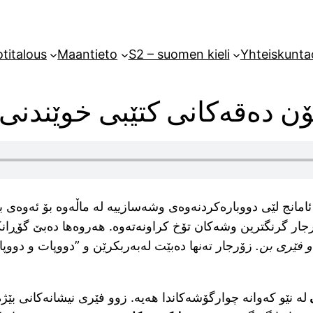
titalous
Maantieto
S2 – suomen kieli
Yhteiskunta
ن دەقەکانی کتێبی خوێندنی ز
 ئامانج لێی دووبارەکردنەوەی وشەسازییە لە ماڵەوە بۆ ئەوەی 
زۆرجار گرنگترین وشەکان تۆخ کراونەتەوە. هەروەها دەبێ گۆڕان
و فێری بن.
زۆرجار تەنها دەبێت لەبەربکرێن و ”دووپات و دووپا
ی
لە نێو کەوانە چوارگۆشەکاندا هەیە. زوو فێری نیشانەکانی بێ