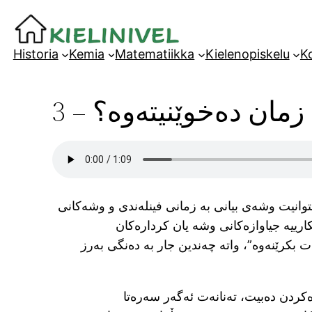
Siirry
sisältöön
Historia
Kemia
Matematiikka
Kielenopiskelu
Ko
مان دەخوێنیتەوە؟ – 3
بتوانیت وشەی بیانی بە زمانی فینلەندی و وشەکانی
کارییە جیاوازەکانی وشە یان کردارەکان
ت بکرێنەوە”، واتە چەندین جار بە دەنگی بەرز
ژەکردن دەبیت، تەنانەت ئەگەر سەرەتا