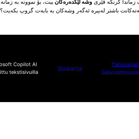
ک زماندا گرنگە فێری
وشە لێکدەرەکان
بیت، بۆ نموونە بە زمان
ەتەکانت باشتر لەبیرە ئەگەر وشەکان بە بابەت گروپ بکەیت؟
osoft Copilot AI
Tietosuojai
Sivukartta
tu tekstisivuilla
Saavutettavuus