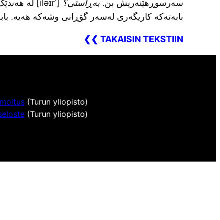
سەرسوڕهێنەریش بن.
بەڕاستی؟
[ˈrɪəli] لە هەندێ
بابەتەکە کاریگەری لەسەر گۆڕانی وشەکە هەیە. باب
❮❮ TAKAISIN TEKSTIIN
lmoitus
(Turun yliopisto)
seloste
(Turun yliopisto)