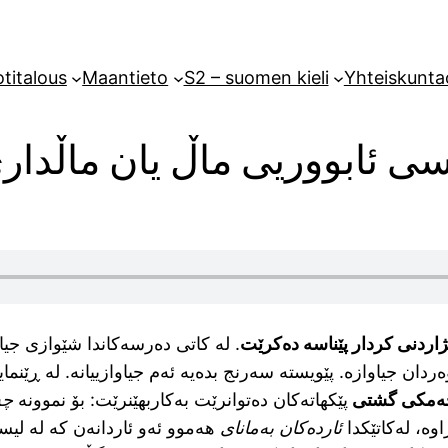
titalous
Maantieto
S2 – suomen kieli
Yhteiskunta
 ئابووریی ماڵ یان ماڵدار
ژاردنی کردار پێناسە دەکرێت
. لە کاتی دەرسەکاندا شێوازی جیا
ەردان جیاوازە. پێویستە سەرنج بدەیە ئەم جیاوازییانە. لە ڕێنم
ەمکی گشتی
پێکهاتەکان دەتوانرێت بەکاربهێنرێت: بۆ نموونە
چە
اوە، لەکاتێکدا
ئاردەکان بەمانای
هەموو ئەو ئاردانەن کە لە لیست