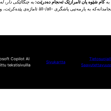
 بە
کام شێوە یان ئامرازێک ئەنجام دەدرێت:
بە چنگاڵێکی دار، 
امدانەکە بە یارمەتیی پاشگری -lla/-llä ئاماژەی پێدەکرێت، وا
osoft Copilot AI
Tietosuojai
Sivukartta
tu tekstisivuilla
Saavutettavuus