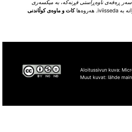
لەسەر ڕەفەی ناوەڕاستی فڕنەکە
،
بە میکسەری
تە بە adessiivi. ‌هەروەها
کات و ماوەی کوڵاندنی
Aloitussivun kuva: Micr
Muut kuvat: lähde mainit