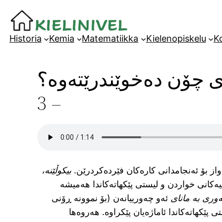
Siirry
sisältöön
Historia
Kemia
Matematiikka
Kielenopiskelu
Ko
ی چۆن دەخوێندرێتەوە؟
– 3
واز بۆ ئەنجامدانی کارەکان فێردەکردرێن.
بیکوڵێنە،
اییەکانی خواردن و لیستی پێکهاتەکاندا هەمیشە
وری بە مانای
ئەو چەورییانەن (بۆ نموونە ڕۆنی
ی پێکهاتەکاندا ئاماژەیان پێکراوە. هەروەها