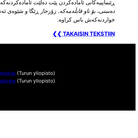
ڕێنمایییەکانی ئامادەکردن پێت دەڵێت ئامادەکردنەکە
دەستی،
بۆ ناو قابڵەمەکە
. زۆرجار ڕێگا و شێوەی ئەنج
خواردنەکەش باس کراوە.
❮❮ TAKAISIN TEKSTIIN
lmoitus
(Turun yliopisto)
seloste
(Turun yliopisto)