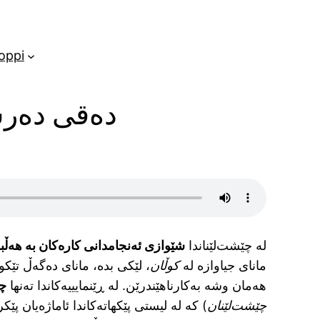
oppi
دەقی دەرسی
لە چێشت‌لێناندا
شێوازی ئەنجامدانی کارەکان بە هەڵب
مانای جیاوازە لە
کوڵان
، لێکی بدە، مانای دەگەڵ تێکو
هەمان وشە بەکارناهێندرێن. لە ڕێنمایییەکاندا تەنها
چ
چێشت‌لێنان
) کە لە لیستی پێکهاتەکاندا ئاماژەیان پێکر