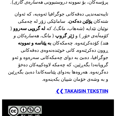
پرۆسەکان، بۆ نموونە
دروستبوونی هەسارەی گازی
)
.
تایبەتمەندیی دەقەکانی جوگرافیا ئەوەیە، کە ئەوان
شتەکان
پۆلێن دەکەن.
سامانێکی زۆر لە چەمکی
نوێیان تێدایە (شەهاب،
مانگ)، کە
لە گروپی سەروو
(
کۆمەڵەی خۆر
) و
ژێر گروپ
(
مانگ، هەسارەکان و
هتد)
کۆدەکرێنەوە. چەمکەکان
بە پێناسە و نموونە
ڕوون دەکرێنەوە
.
کاتی خوێندەنەوەی دەقەکانی
جوگرافیا، دەبێ بە دوای چەمکەکانی سەرەوە و ئەو
گروپانەدا بگەڕێین، کە چەمکە لاوەکییەکان دەخۆ
دەگرنەوە. هەروەها بەدوای پێناسەکاندا دەبێ بگەڕێین
و بە وشەی خۆمان شییان بکەینەوە.
❮❮ TAKAISIN TEKSTIIN