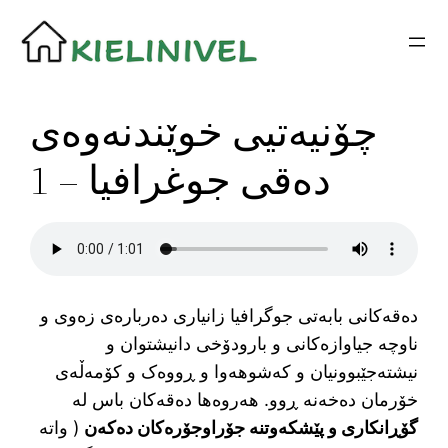
Siirry
sisältöön
چۆنیەتیی خوێندنەوەی
دەقی جوغرافیا – 1
دەقەکانی بابەتی جوگرافیا زانیاری دەربارەی زەوی و
ناوچە جیاوازەکانی و بارودۆخی دانیشتوان و
نیشتەجێبوونیان و کەشوهەوا و ڕووەک و کۆمەڵەی
خۆرمان دەخەنە ڕوو. هەروەها دەقەکان باس لە
گۆڕانکاری و پێشکەوتنە جۆراوجۆرەکان دەکەن
( واتە