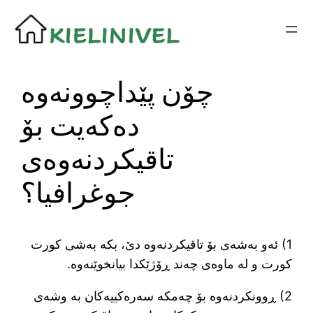
Siirry
sisältöön
چۆن پێداچوونەوە
دەکەیت بۆ
تاقیکردنەوەی
جوغرافیا؟
1) ئەو بەشەی بۆ تاقیکردنەوە دێ، بکە بەشی کورت
کورت و لە ماوەی چەند ڕۆژێکدا بیانخوێنەوە.
2) ڕوونکردنەوە بۆ چەمکە سەرەکییەکان بە وشەی