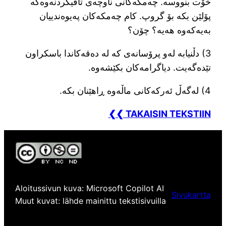
خۆت بنووسە. چەمکەکانی ناوچەی تاقیکردنەوەکە
پۆلێن بکە بۆ گروپ. کام چەمکەکان پەیوەندییان
بەیەکەوە هەیە؟ چۆن؟
3) دڵنیابە لەو پرۆسانەی کە لە دەقەکاندا باسکراون
تێدەگەیت. دیاگرامەکان بکێشەوە.
4) لەگەڵ ئەرکەکانی ماڵەوە ڕاهێنان بکە.
❮❮ TAKAISIN TEKSTIIN
Aloitussivun kuva: Microsoft Copilot AI
Sivukartta
Muut kuvat: lähde mainittu tekstisivuilla