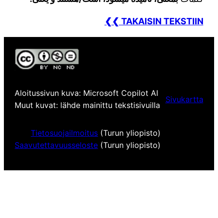
❮❮ TAKAISIN TEKSTIIN
Aloitussivun kuva: Microsoft Copilot AI
Sivukartta
Muut kuvat: lähde mainittu tekstisivuilla
Tietosuojailmoitus
(Turun yliopisto)
Saavutettavuusseloste
(Turun yliopisto)