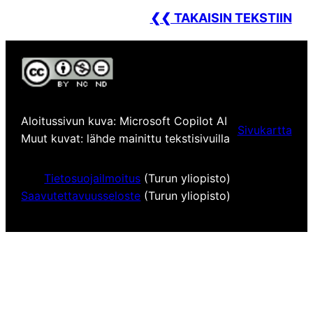
❮❮ TAKAISIN TEKSTIIN
Aloitussivun kuva: Microsoft Copilot AI
Sivukartta
Muut kuvat: lähde mainittu tekstisivuilla
Tietosuojailmoitus
(Turun yliopisto)
Saavutettavuusseloste
(Turun yliopisto)