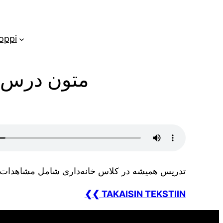
oppi
متون درس –
تدریس همیشه در کلاس خانەداری شامل مشاهدات .
❮❮ TAKAISIN TEKSTIIN