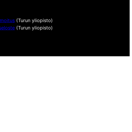
lmoitus
(Turun yliopisto)
seloste
(Turun yliopisto)