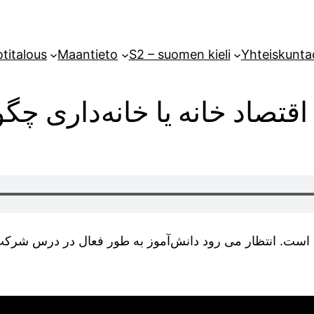
titalous
Maantieto
S2 – suomen kieli
Yhteiskunta
 اقتصاد خانە یا خانەداری چ
است. انتظار می رود دانش‌آموز به طور فعال در درس شرک