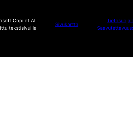
osoft Copilot AI
Tietosuojai
Sivukartta
tu tekstisivuilla
Saavutettavuus