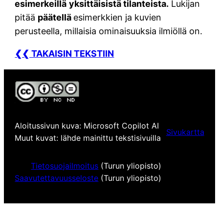
esimerkeillä
yksittäisistä tilanteista.
Lukijan
pitää
päätellä
esimerkkien ja kuvien
perusteella, millaisia ominaisuuksia ilmiöllä on.
❮❮ TAKAISIN TEKSTIIN
Aloitussivun kuva: Microsoft Copilot AI
Sivukartta
Muut kuvat: lähde mainittu tekstisivuilla
Tietosuojailmoitus
(Turun yliopisto)
Saavutettavuusseloste
(Turun yliopisto)