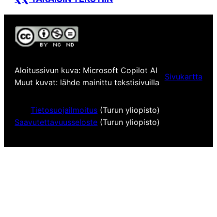
Aloitussivun kuva: Microsoft Copilot AI
Sivukartta
Muut kuvat: lähde mainittu tekstisivuilla
Tietosuojailmoitus
(Turun yliopisto)
Saavutettavuusseloste
(Turun yliopisto)