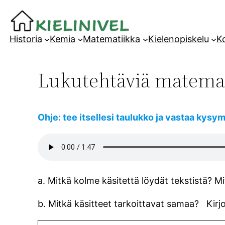
Siirry
sisältöön
Historia
Kemia
Matematiikka
Kielenopiskelu
Ko
Lukutehtäviä matemat
Ohje: tee itsellesi taulukko ja vastaa kysym
a. Mitkä kolme käsitettä löydät tekstistä? M
b. Mitkä käsitteet tarkoittavat samaa? Kirj