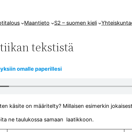
titalous
Maantieto
S2 – suomen kieli
Yhteiskunta
iikan tekstistä
yksiin omalle paperillesi
iten käsite on määritelty? Millaisen esimerkin jokaise
oita ne taulukossa samaan laatikkoon.