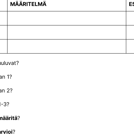
MÄÄRITELMÄ
E
uuluvat?
aan 1?
aan 2?
1-3?
määritä
?
arvioi
?