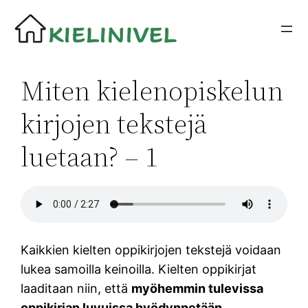
Siirry
sisältöön
Miten kielenopiskelun
kirjojen tekstejä
luetaan? – 1
Kaikkien kielten oppikirjojen tekstejä voidaan
lukea samoilla keinoilla. Kielten oppikirjat
laaditaan niin, että
myöhemmin tulevissa
oppikirjan luvuissa hyödynnetään