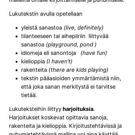
Lukutekstin avulla opetellaan
yleistä sanastoa
(live, definitely)
tilanteeseen tai aihepiiriin liittyvää
sanastoa
(playground, pond )
idiomeja eli sanontoja
(have fun)
kielioppia
(I haven’t)
rakenteita
(there are kids playing)
tekstin pääasioiden ymmärtämistä niin,
että joka sanan merkitystä ei tarvitse
tietää.
Lukuteksteihin liittyy
harjoituksia
.
Harjoitukset koskevat opittavia sanoja,
rakenteita ja kielioppia. Kirjoitustehtävissä ja
puhumistehtävissä mallina voi aina käyttää