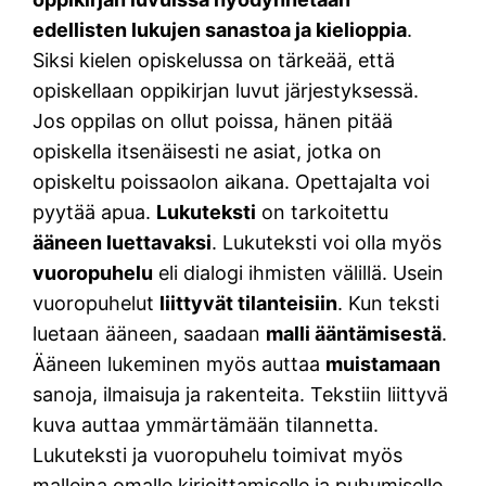
edellisten lukujen sanastoa ja kielioppia
.
Siksi kielen opiskelussa on tärkeää, että
opiskellaan oppikirjan luvut järjestyksessä.
Jos oppilas on ollut poissa, hänen pitää
opiskella itsenäisesti ne asiat, jotka on
opiskeltu poissaolon aikana. Opettajalta voi
pyytää apua.
Lukuteksti
on tarkoitettu
ääneen luettavaksi
. Lukuteksti voi olla myös
vuoropuhelu
eli dialogi ihmisten välillä. Usein
vuoropuhelut
liittyvät tilanteisiin
. Kun teksti
luetaan ääneen, saadaan
malli ääntämisestä
.
Ääneen lukeminen myös auttaa
muistamaan
sanoja, ilmaisuja ja rakenteita. Tekstiin liittyvä
kuva auttaa ymmärtämään tilannetta.
Lukuteksti ja vuoropuhelu toimivat myös
malleina omalle kirjoittamiselle ja puhumiselle.