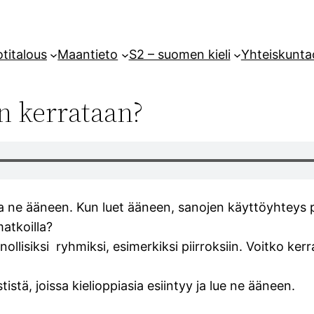
titalous
Maantieto
S2 – suomen kieli
Yhteiskunta
in kerrataan?
la ne ääneen. Kun luet ääneen, sanojen käyttöyhteys
matkoilla?
ollisiksi ryhmiksi, esimerkiksi piirroksiin. Voitko ke
tistä, joissa kielioppiasia esiintyy ja lue ne ääneen.