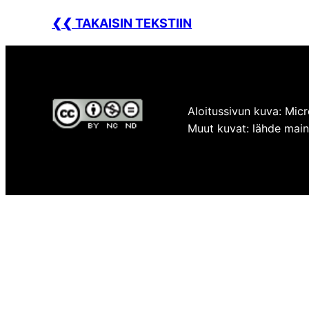
❮❮ TAKAISIN TEKSTIIN
Aloitussivun kuva: Micr
Muut kuvat: lähde mainit