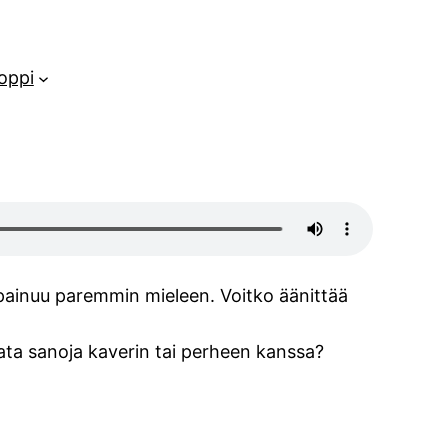
oppi
 painuu paremmin mieleen. Voitko äänittää
rrata sanoja kaverin tai perheen kanssa?