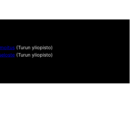
lmoitus
(Turun yliopisto)
seloste
(Turun yliopisto)