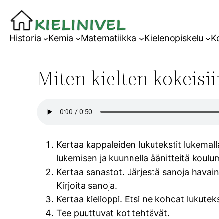
Siirry
sisältöön
Historia
Kemia
Matematiikka
Kielenopiskelu
Ko
Miten kielten kokeisi
Kertaa kappaleiden lukutekstit lukemal
lukemisen ja kuunnella äänitteitä koulu
Kertaa sanastot. Järjestä sanoja havainn
Kirjoita sanoja.
Kertaa kielioppi. Etsi ne kohdat lukuteks
Tee puuttuvat kotitehtävät.