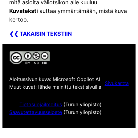
mitä asioita väliotsikon alle kuuluu.
Kuvateksti
auttaa ymmärtämään, mistä kuva
kertoo.
❮❮ TAKAISIN TEKSTIIN
Aloitussivun kuva: Microsoft Copilot AI
Sivukartta
Muut kuvat: lähde mainittu tekstisivuilla
Tietosuojailmoitus
(Turun yliopisto)
Saavutettavuusseloste
(Turun yliopisto)