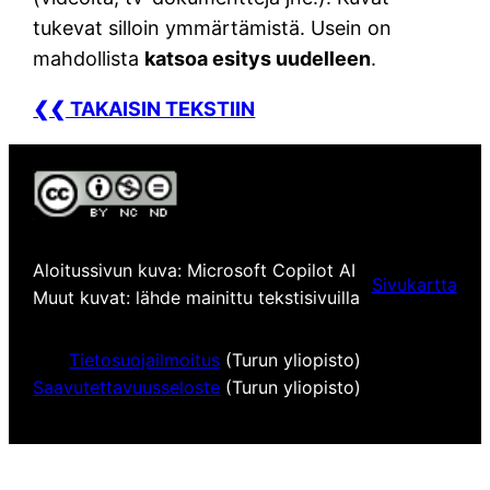
tukevat silloin ymmärtämistä. Usein on
mahdollista
katsoa esitys uudelleen
.
❮❮ TAKAISIN TEKSTIIN
Aloitussivun kuva: Microsoft Copilot AI
Sivukartta
Muut kuvat: lähde mainittu tekstisivuilla
Tietosuojailmoitus
(Turun yliopisto)
Saavutettavuusseloste
(Turun yliopisto)