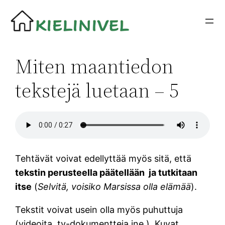
Siirry
sisältöön
Miten maantiedon
tekstejä luetaan – 5
Tehtävät voivat edellyttää myös sitä, että
tekstin perusteella päätellään ja tutkitaan
itse
(
Selvitä, voisiko Marsissa olla elämää
).
Tekstit voivat usein olla myös puhuttuja
(videoita, tv-dokumentteja jne.). Kuvat