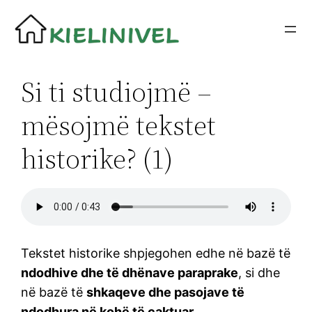
Siirry
sisältöön
Si ti studiojmë –
mësojmë tekstet
historike? (1)
Tekstet historike shpjegohen edhe në bazë të
ndodhive dhe të dhënave paraprake
, si dhe
në bazë të
shkaqeve dhe pasojave të
ndodhura në kohë të caktuar
.