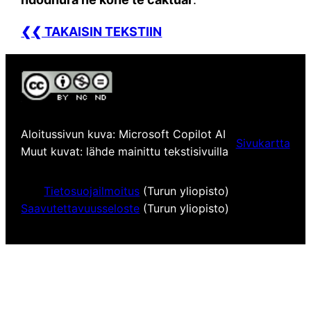
❮❮ TAKAISIN TEKSTIIN
Aloitussivun kuva: Microsoft Copilot AI
Sivukartta
Muut kuvat: lähde mainittu tekstisivuilla
Tietosuojailmoitus
(Turun yliopisto)
Saavutettavuusseloste
(Turun yliopisto)